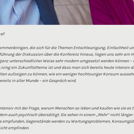
ce?
menbringen, die sich für die Themen Entschleunigung, Einfachheit un
führung der Diskussion über die Konferenz hinaus, liegen uns sehr am H
 ganz unterschiedlicher Weise sehr modern umgesetzt werden können – 
Living ein Zukunftsthema ist und dass man sich bereits heute intensiv d
halten aufzeigen zu können, wie ein weniger hochtouriger Konsum ausse
reits in aller Munde – ein Gespräch wird.
ensiv mit der Frage, warum Menschen so leben und kaufen wie sie es tun
ern auch psychisch übersättigt. Sie sehen in einem „Mehr“ nicht länger
ss empfunden, Gegenstände werden zu Wartungsproblemen, Konsumgüter
zicht empfinden.